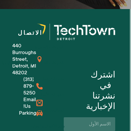
من نحن
الاتصال
440
للشركات الصغيرة
Burroughs
Street,
للشركات الناشئة في مجال التكنولوجيا
Detroit, MI
اشترك
48202
مساحات عمل مرنة
(313)
في
879-
5250
نشرتنا
حجوزات الأماكن
Email
الإخبارية
Us!
الفعاليات القادمة
Parking
الاسم
الأول*
دعم الأعمال والموارد