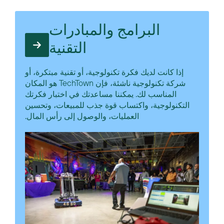
البرامج والمبادرات
التقنية
إذا كانت لديك فكرة تكنولوجية، أو تقنية مبتكرة، أو
شركة تكنولوجية ناشئة، فإن TechTown هو المكان
المناسب لك. يمكننا مساعدتك في اختبار فكرتك
التكنولوجية، واكتساب قوة جذب للمبيعات، وتحسين
العمليات، والوصول إلى رأس المال.