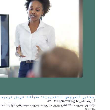
مختبر العروض التقديمية: صياغة عرض ترويج
آب/أغسطس 12 @ 11:30 am
1:00 pm
-
تيك تاون ديترويت
440 شارع بوروز، ديترويت، ديترويت، ميتشيغان، الولايات المتحدة الأمريكية
Sat
15