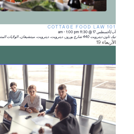
COTTAGE FOOD LAW 101
آب/أغسطس 17 @ 11:30 am
1:00 pm
-
تيك تاون ديترويت
440 شارع بوروز، ديترويت، ديترويت، ميتشيغان، الولايات المتحدة الأمريكية
الأربعاء
19