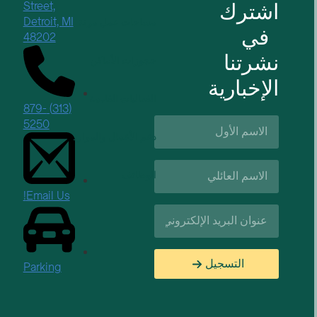
اشترك
Street,
Detroit, MI
مساحات عمل مرنة
في
48202
نشرتنا
حجوزات الأماكن
الإخبارية
الفعاليات القادمة
(313) 879-
الاسم
5250
الأول*
دعم الأعمال والموارد
اسم
الوظائف
العائلة*
Email Us!
البريد
الإلكتروني*
التسجيل
Parking