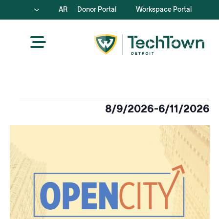
AR
Donor Portal
Workspace Portal
الفعاليات
8/9/2026
-
6/11/2026
اختر
قائمة
التاريخ.
الأحداث
في
عرض
الصور