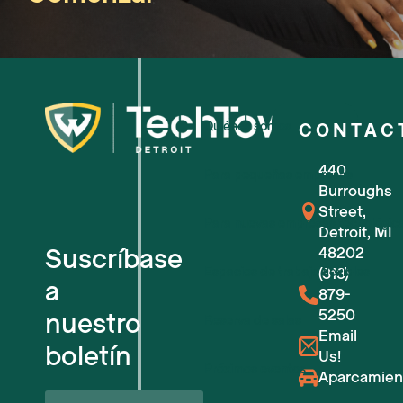
Quiénes somos
CONTAC
440
Para pequeñas empresas
Burroughs
Street,
Para nuevas empresas tecnológic
Detroit, MI
Suscríbase
48202
Espacios de trabajo flexibles
(313)
a
879-
5250
nuestro
Reserva de salas
Email
boletín
Us!
Próximos eventos
Aparcamien
Nombre