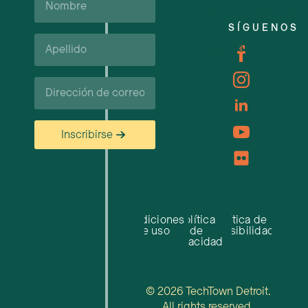
Apoyo y recursos empresariales
SÍGUENOS
Apellido*
Carreras profesionales
Correo
electrónico
Inscribirse
Condiciones
Política
Política de
de uso
de
accesibilidad
privacidad
© 2026 TechTown Detroit.
All rights reserved.