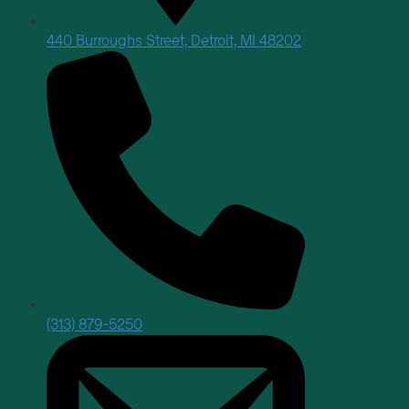
440 Burroughs Street, Detroit, MI 48202
(313) 879-5250