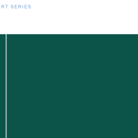
RT SERIES
Quiénes somos
Para pequeñas empresas
Para nuevas empresas tecnológicas
Espacios de trabajo flexibles
Reserva de salas