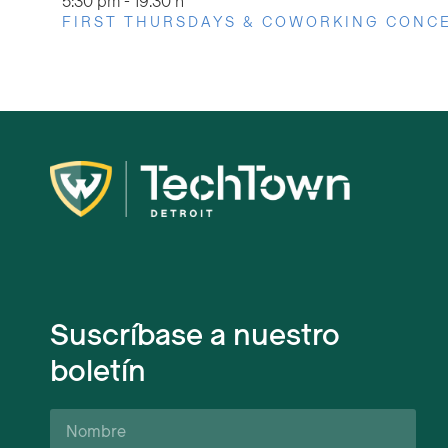
5:30 pm
-
19.30 h
FIRST THURSDAYS & COWORKING CONCE
Suscríbase a nuestro
boletín
Nombre