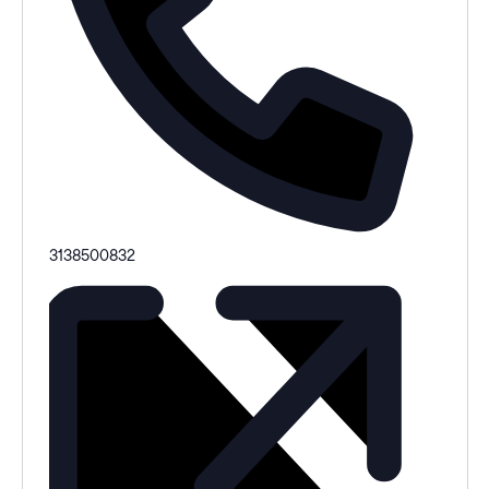
Teléfono
3138500832