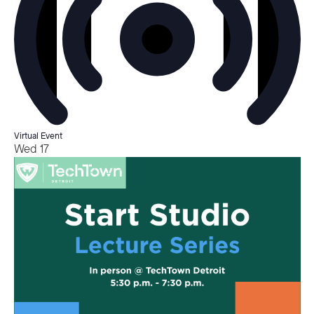
Virtual Event
Wed
17