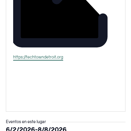
Página
https://techtowndetroit.org
web
Eventos en este lugar
6/2/2026
-
8/8/2026