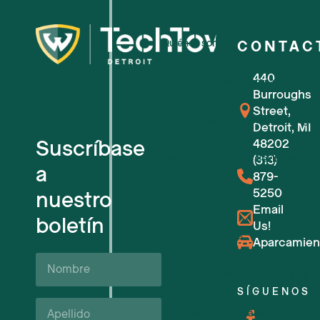
Quiénes somos
CONTAC
440
Para pequeñas empresas
Burroughs
Street,
Para nuevas empresas tecnológic
Detroit, MI
Suscríbase
48202
Espacios de trabajo flexibles
(313)
a
879-
5250
nuestro
Reserva de salas
Email
boletín
Us!
Próximos eventos
Aparcamien
Nombre
Apoyo y recursos empresariales
SÍGUENOS
Apellido*
Carreras profesionales