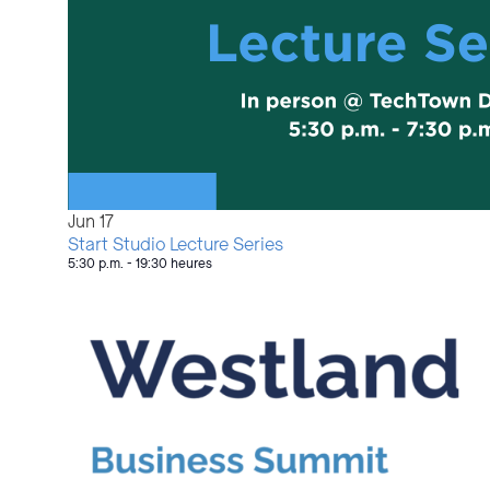
Jun
17
Start Studio Lecture Series
5:30 p.m.
-
19:30 heures