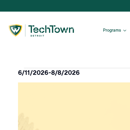
Programs
Evénements
6/11/2026
-
8/8/2026
Sélectionnez
Liste
la
date.
des
événements
en
mode