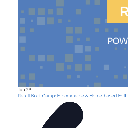
Jun
23
Retail Boot Camp: E-commerce & Home-based Editio