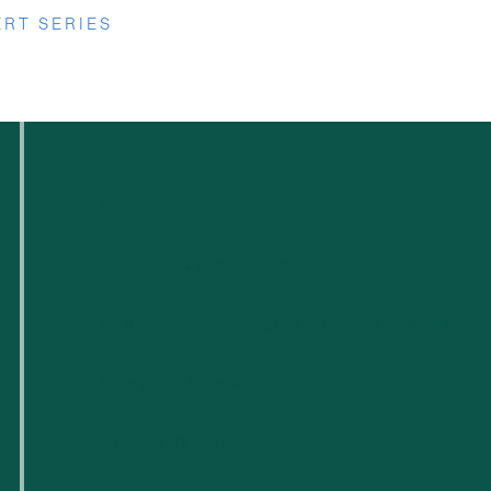
RT SERIES
Quem somos
Para as pequenas empresas
Para empresas tecnológicas em fase de arranque
Espaços de trabalho flexíveis
Reservas de locais