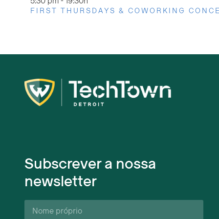
5:30 pm
-
19:30h
FIRST THURSDAYS & COWORKING CONCE
Subscrever a nossa
newsletter
Nome
próprio*