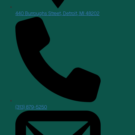
440 Burroughs Street, Detroit, MI 48202
(313) 879-5250