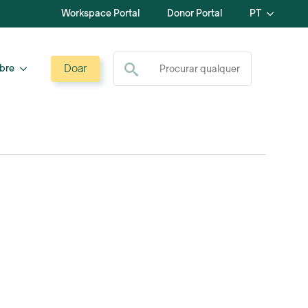
Workspace Portal
Donor Portal
PT
Procurar por:
Doar
bre