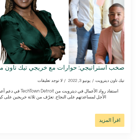
صخب استراتيجي: حوارات مع خريجي تيك تاون م
تيك تاون ديترويت
يونيو 3, 2022
لا توجد تعليقات
استفاد رواد الأعمال في د
الأجل لمساعدتهم على النجاح. تعرّف من ثلاثة خريجين على كيفية دعم TechTown لـ n
اقرأ المزيد