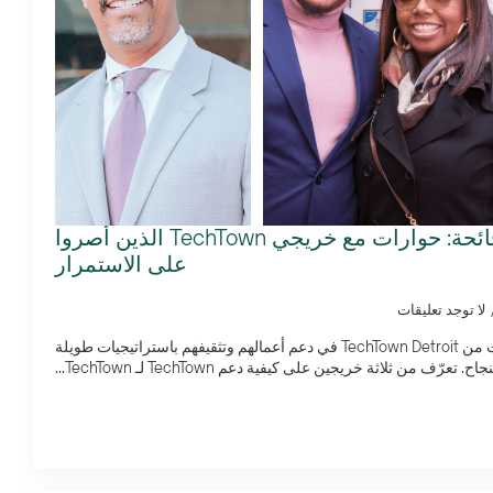
الانفتاح في ظل الجائحة: حوارات مع خريجي TechTown الذين أصروا
على الاستمرار
لا توجد تعليقات
استفاد رواد الأعمال في ديترويت من TechTown Detroit في دعم أعمالهم وتثقيفهم باستراتيجيات طويلة
ّف من ثلاثة خريجين على كيفية دعم TechTown لـ TechTown...