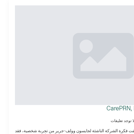
ا توجد تعليقات
نبثقت فكرة الشركة الناشئة لجايسون وولف-جرير من تجربة شخصية، فقد