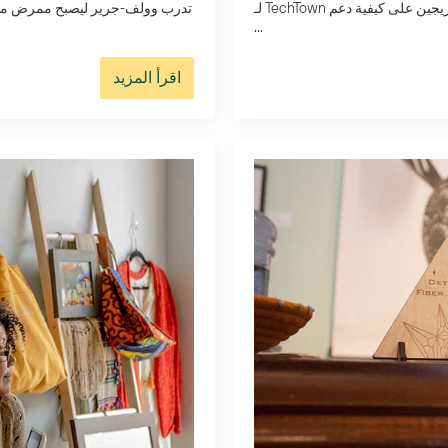
ديترويت TechTown Detroit لدفع أعمالهم إلى الأمام. تعرّف من ثلاثة خريجين على كيفية دعم TechTown لـ
تدرب وولف-جرير ليصبح ممرض ممرض 
...
اقرأ المزيد