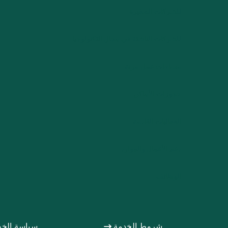
للشركات الصغيرة
للشركات الناشئة في مجال التكنولوجيا
مساحات عمل مرنة
حجوزات الأماكن
الفعاليات القادمة
دعم الأعمال والموارد
الوظائف
شروط الخدمة
سياسة الخ