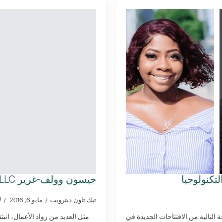
تكنولوجيا
جيسون وولف-غرير CarePRN, LLC
تيك تاون ديترويت
مايو 6, 2016
ل
لتالية من الافتتاحات الجديدة في
مثل العديد من رواد الأعمال، ا