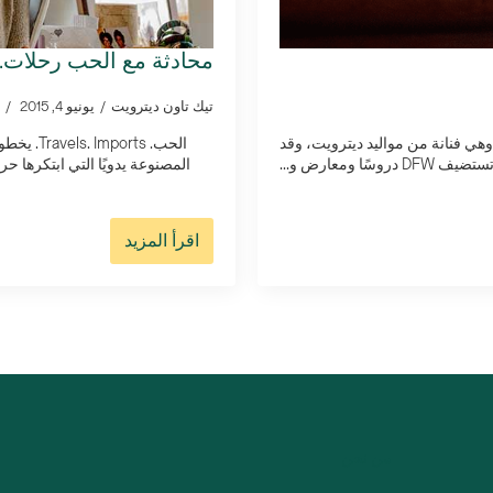
محادثة مع الحب رحلات.
تيك تاون ديترويت
يونيو 4, 2015
ي فنانة من مواليد ديترويت، وقد
الحب. ts
معارض و...
المصنوعة يدويًا التي ابتكرها ح
اقرأ المزيد
من نحن