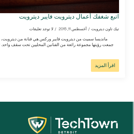
اتبع شغفك أعمال ديترويت فايبر ديترويت
تيك تاون ديترويت
أغسطس 11, 2015
لا توجد تعليقات
مانديسا سميث من ديترويت فايبر وركس هي فنانة من ديترويت، وه
جمعت رؤيتها مجموعة رائعة من الفنانين المحليين تحت سقف واحد. تستضيف DFW دروسًا و
اقرأ المزيد