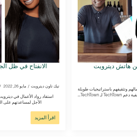
ن هاتش ديترويت
تيك تاون ديترويت
مايو 26, 2022
يترويت من TechTown Detroit في دعم أعمالهم وتثقيفهم باستراتيجيات طويلة
TechTow...
الأجل لمساعدتهم على النجاح. تعر
اقرأ المزيد