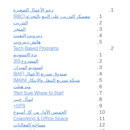
دعم الأعمال الصغيرة
معسكر التدريب على البيع بالتجزئة (RBC)
التدريب
المتجر
ديترويت إليفيت
هاتش ديترويت
Tech-Based Programs
بدء الاستوديو
المشروع 313
استوديو الميزان
صندوق تسريع الأعمال (BAF)
شبكة تسريع التنقل والابتكار (MAIN)
ميد هيلث
Not Sure Where to Start?
اسأل خبير
OPS+
الخميس الأول من كل أسبوع
Coworking & Office Space
مساحة الفعاليات