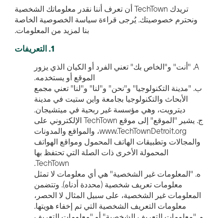
تريدك TechTown أن تعرف أننا نقدر معلوماتك الشخصية
ونحترم خصوصيتك. يُرجى قراءة سياسة الخصوصية الخاصة
بنا لمزيد من المعلومات.
1. التعريفات
A. "أنت" و"الخاص بك" تعني الفرد أو الكيان الذي يزور
الموقع أو يستخدمه.
ب. "مدينة التكنولوجيا" و"نحن" و"لنا" و"لنا" تعني مجمع
الأبحاث والتكنولوجيا بجامعة واين ستيت في مدينة
ديترويت، وهي مؤسسة غير ربحية في ميتشيجان.
ج. يشير "الموقع" إلى موقع TechTown الإلكتروني على
www.TechTownDetroit.org، والمواقع والمدونات
والمجالات وتطبيقات الهاتف المحمول ومواقع الهواتف
المحمولة الأخرى ذات الصلة التي تحتفظ بها
TechTown.
ه. "المعلومات غير الشخصية" هي أي معلومات لا تمثل
معلومات تعريف شخصية (محددة أدناه). وتتضمن
المعلومات غير الشخصية، على سبيل المثال لا الحصر،
معلومات التعريف الشخصية التي تم إخفاء هويتها.
و. "معلومات التعريف الشخصية" أو "معلومات التعريف