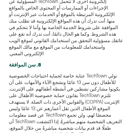
إلكترونية أخرى. لا تتحمل TechTown المسؤولية عن
الإجراءات أو الممارسات أو المحتوى الخاص بالمواقع
الإلكترونية المرتبطة بالموقع أو الخدمات عبر الإنترنت أو
منها. أنت تدرك أن هذه المواقع الإلكترونية قد تطلب منك
الموافقة على شروط الخدمة الخاصة بها وأننا لا نتحكم في
هذه الشروط. وكما هو الحال دائمًا، أنت تدرك أنه تقع على
عاتقك مسؤولية التحقق من استخدامك القانوني لموقع الويب
واستخدامك للمعلومات من الموقع مع مالك الموقع
الإلكتروني المعني.
8. سن الموافقة
تولي TechTown عناية خاصة لحماية احتياجات الخصوصية
للأطفال دون سن 13 عامًا ونشجع الآباء والأمهات على أن
يكونوا مشاركين نشطين في أنشطة أطفالهم على الإنترنت.
تلتزم TechTown بقانون حماية خصوصية الأطفال على
الإنترنت (COPPA) والقوانين الأخرى ذات الصلة. لا يستهدف
الموقع الأطفال الذين تقل أعمارهم عن 13 عامًا وليس
مخصصًا لهم، ولن تجمع TechTown عن قصد معلومات
التعريف الشخصية منهم مباشرةً. إذا اكتشفت TechTown أن
طفلًا قد قدم بيانات شخصية مباشرةً من خلال الموقع،