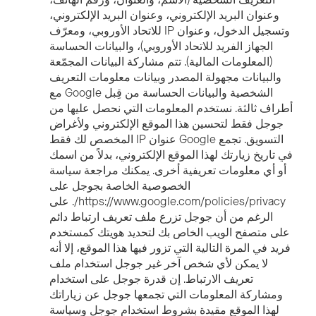
التعريف الشخصية (الاسم، والعنوان، ورقم الهاتف،
وعنوان البريد الإلكتروني، وعنوان البريد الإلكتروني،
وتسجيل الدخول، وعنوان IP للاتحاد الأوروبي، ومعرّف
الجهاز الفريد للاتحاد الأوروبي)، والبيانات الحساسة
(المعلومات المالية). تتم مشاركة البيانات المجمّعة
والبيانات مجهولة المصدر وبيانات معلومات التعريف
الشخصية والبيانات الحساسة من قِبل Google مع
أطراف ثالثة. نستخدم المعلومات التي نحصل عليها من
جوجل فقط لتحسين هذا الموقع الإلكتروني ولأغراض
التسويق. تجمع Google عنوان IP المخصص لك فقط
في تاريخ زيارتك لهذا الموقع الإلكتروني، بدلاً من اسمك
أو أي معلومات تعريفية أخرى. يمكنك مراجعة سياسة
الخصوصية الخاصة بجوجل على
https://www.google.com/policies/privacy/. على
الرغم من أن جوجل تزرع ملف تعريف ارتباط دائم
على متصفح الويب الخاص بك لتحديد هويتك كمستخدم
فريد في المرة التالية التي تزور فيها هذا الموقع، إلا أنه
لا يمكن لأي شخص آخر غير جوجل استخدام ملف
تعريف الارتباط. إن قدرة جوجل على استخدام
ومشاركة المعلومات التي تجمعها جوجل عن زياراتك
لهذا الموقع مقيدة بشروط استخدام جوجل وسياسة