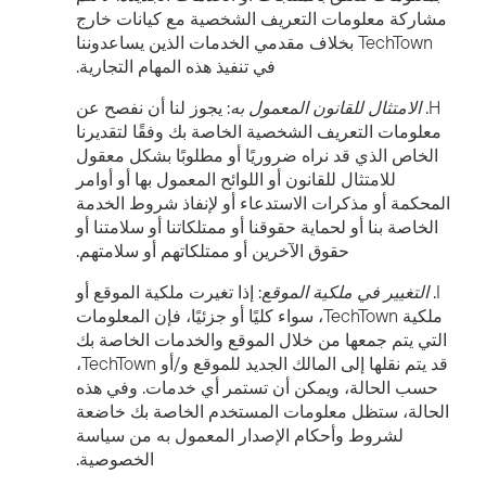
مشاركة معلومات التعريف الشخصية مع كيانات خارج
TechTown بخلاف مقدمي الخدمات الذين يساعدوننا
في تنفيذ هذه المهام التجارية.
H.
الامتثال للقانون المعمول به
: يجوز لنا أن نفصح عن
معلومات التعريف الشخصية الخاصة بك وفقًا لتقديرنا
الخاص الذي قد نراه ضروريًا أو مطلوبًا بشكل معقول
للامتثال للقانون أو اللوائح المعمول بها أو أوامر
المحكمة أو مذكرات الاستدعاء أو لإنفاذ شروط الخدمة
الخاصة بنا أو لحماية حقوقنا أو ممتلكاتنا أو سلامتنا أو
حقوق الآخرين أو ممتلكاتهم أو سلامتهم.
I.
التغيير في ملكية الموقع
: إذا تغيرت ملكية الموقع أو
ملكية TechTown، سواء كليًا أو جزئيًا، فإن المعلومات
التي يتم جمعها من خلال الموقع والخدمات الخاصة بك
قد يتم نقلها إلى المالك الجديد للموقع و/أو TechTown،
حسب الحالة، ويمكن أن تستمر أي خدمات. وفي هذه
الحالة، ستظل معلومات المستخدم الخاصة بك خاضعة
لشروط وأحكام الإصدار المعمول به من سياسة
الخصوصية.