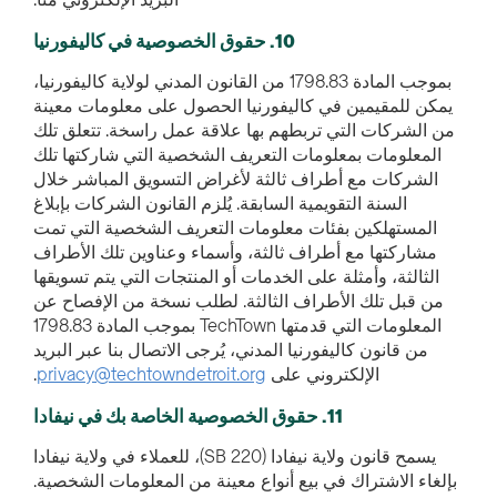
10. حقوق الخصوصية في كاليفورنيا
بموجب المادة 1798.83 من القانون المدني لولاية كاليفورنيا،
يمكن للمقيمين في كاليفورنيا الحصول على معلومات معينة
من الشركات التي تربطهم بها علاقة عمل راسخة. تتعلق تلك
المعلومات بمعلومات التعريف الشخصية التي شاركتها تلك
الشركات مع أطراف ثالثة لأغراض التسويق المباشر خلال
السنة التقويمية السابقة. يُلزم القانون الشركات بإبلاغ
المستهلكين بفئات معلومات التعريف الشخصية التي تمت
مشاركتها مع أطراف ثالثة، وأسماء وعناوين تلك الأطراف
الثالثة، وأمثلة على الخدمات أو المنتجات التي يتم تسويقها
من قبل تلك الأطراف الثالثة. لطلب نسخة من الإفصاح عن
المعلومات التي قدمتها TechTown بموجب المادة 1798.83
من قانون كاليفورنيا المدني، يُرجى الاتصال بنا عبر البريد
الإلكتروني على
privacy@techtowndetroit.org
.
11. حقوق الخصوصية الخاصة بك في نيفادا
يسمح قانون ولاية نيفادا (SB 220)، للعملاء في ولاية نيفادا
بإلغاء الاشتراك في بيع أنواع معينة من المعلومات الشخصية.