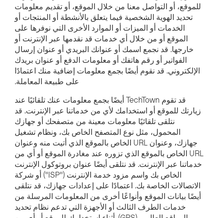
للموقع، أو التواصل معنا من خلال الموقع، أو تقديم معلومات
تحديد الهوية الشخصية فيما يتعلق بالأنشطة أو المنتجات أو
الخدمات أو الميزات أو الموارد الأخرى التي نوفرها على
الموقع أو من خلال أي خدمات قد نقدمها عبر الإنترنت أو
خارجها. قد نجمع اسمك أو عنوانك البريدي أو عنوان إرسال
الفواتير أو رقم هاتفك أو معلومات الدفع أو عنوان بريدك
الإلكتروني. قد نقوم أيضًا بجمع معلومات إضافية منك اعتمادًا
على طبيعة المعاملة.
قد تقوم TechTown أيضًا بجمع معلومات عنك تلقائيًا عند
زيارتك للموقع أو استخدامك لأي من خدماتنا عبر الإنترنت. قد
نتلقى تلقائيًا معلومات معينة من متصفحك أو جهازك
المحمول، مثل نوع المتصفح الخاص بك، ونظام تشغيل
جهازك، وعنوان URL الخاص بالموقع الذي أتيت منه وعنوان
URL الخاص بالموقع الذي تزوره عند مغادرة الموقع أو أي من
خدماتنا عبر الإنترنت. قد نتلقى أيضًا عنوان بروتوكول الإنترنت
الخاص بك واسم مزود خدمة الإنترنت ("ISP") أو شركة
الاتصالات الخاصة بك. اعتمادًا على إعدادات جهازك، قد نتلقى
أيضًا بيانات الموقع وأنواعًا أخرى من المعلومات المرسلة من
خدمات الطرف الثالث أو الأجهزة التي تدعم نظام تحديد
المواقع العالمي (GPS). أثناء استخدامك للموقع أو أي من