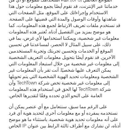
خدماتنا عبر الإنترنت، قد نقوم أيضًا بجمع معلومات حول هذا
الاستخدام وإجراءاتك على الموقع، مثل الصفحات التي
شاهدتها وأوقات الوصول والمدة التي قضيتها على الصفحة.
قد نستخدم ملفات تعريف الارتباط لجمع هذه المعلومات، كما
هو موضح بمزيد من التفصيل أدناه. تُعتبر هذه المعلومات
معلومات غير شخصية، ويمكننا استخدامها لأي غرض، بما في
ذلك، على سبيل المثال لا الحصر، لمساعدتنا في تحسين
الموقع أو الخدمات وتحسين تجربتك وتجربة المستخدمين
الآخرين. قد نقوم أيضًا بتحويل معلومات التعريف الشخصية
إلى معلومات غير شخصية من خلال استبعاد المعلومات التي
يمكن التعرف عليها شخصيًا. أنت تقر بأن المعلومات غير
الشخصية ومعلومات تحديد الهوية الشخصية التي يتم تحويلها
إلى معلومات غير شخصية تخص شركة TechTown وأن
شركة TechTown لها الحق في استخدام هذه المعلومات
العامة على النحو الذي تحدده وفقًا لتقديرها الخاص.
على الرغم مما سبق، سنتعامل مع أي عنصر يمكن أن
نستخدمه بمفرده أو مع معلومات أخرى لتحديد هوية أي فرد
على أنه معلومات تحديد هوية شخصية. باستثناء ما هو موضح
أدناه، لن نشارك مع أطراف ثالثة الرابط بين عنوان IP الخاص