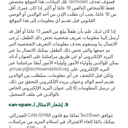
فسوف تحذف TechTown تلك البيانات. هذا الموقع مخصص
فقط للأشخاص البالغين 18 عامًا أو أكثر. إذا كان عمرك أقل
من 18 عامًا، يجب أن تطلب الإذن من أحد الوالدين أو الوصي
القانوني قبل تقديم أي معلومات إلى هذا الموقع.
إذا كان لديك علم بأن طفلاً يبلغ من العمر 13 عامًا أو أقل قد
أرسل إلينا معلومات تعريف شخصية تخص ذلك الطفل، يُرجى
الاتصال بنا وسنقوم بحذف معلومات التعريف الشخصية التي
تم جمعها والتي تخص ذلك الطفل. يمكنك الاتصال بنا عبر
البريد الإلكتروني أو عن طريق مراسلتنا على العنوان أدناه.
يمكن للوالدين وأولياء الأمور وأولياء الأمور أيضًا مراسلتنا عبر
البريد الإلكتروني على privacy@techtowndetroit.org،
ولكن قبل الكشف عن أي معلومات، سيُطلب من الوالدين
تقديم اسم الوالد وعنوان بريده الإلكتروني للتحقق من ذلك.
لن نرسل المعلومات إلا إلى عنوان البريد الإلكتروني الخاص
بالوالدين في ملف التسجيل.
9. إشعار الامتثال لـ can-spam
تتوافق TechTown تمامًا مع قانون CAN-SPAM الفيدرالي.
يمكنك دائمًا إلغاء الاشتراك في استلام المزيد من مراسلات
البريد الإلكتروني منا.