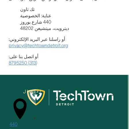
تك تاون
عناية: الخصوصية
440 شارع بوروز
ديترويت، ميتشيغن 48202
أو راسلنا عبر البريد الإلكتروني:
privacy@techtowndetroit.org
أو اتصل بنا على:
(313) 8795250
الاتصال
من نحن
للشركات الصغيرة
440
للشركات الناشئة في مجال التكنولوجيا