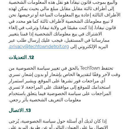
والبيع بموجب قانون نيفادا هو نقل هذه المعلومات الشخصية
إلى أطراف ثالثة مقابل مقابل مبلغ مالي بحيث يمكن لهذه
الأطراف الثالثة إعادة بيع المعلومات المباعة أو ترخيصها. نحن
لا نبيع معلوماتك الشخصية لأطراف ثالثة كما هو محدد في
قانون نيفادا. إذا كنت مقيمًا في ولاية نيفادا وترغب في إلغاء
الاشتراك في بيع معلوماتك الشخصية إذا قمنا بتغيير
ممارساتنا في المستقبل، فيجب عليك إرسال طلب عبر
البريد الإلكتروني إلى
privacy@techtowndetroit.org.
12. التعديلات
تحتفظ TechTown بالحق في تغيير سياسة الخصوصية من
وقت لآخر وفقًا لتقديرها الخاص بإشعار أو بدون إشعار. تسري
أي مراجعات فور نشرها على الموقع. ويشير استمرار
استخدامك للموقع إلى موافقتك على المراجعة. لا تسري
المراجعات على سياسة الخصوصية فيما يتعلق باستخدام
معلومات التعريف الشخصية بأثر رجعي.
13. الاتصال
إذا كان لديك أي أسئلة حول سياسة الخصوصية، يُرجى
الاتصال بنا على العنوان التالي أو عن طريق البريد على