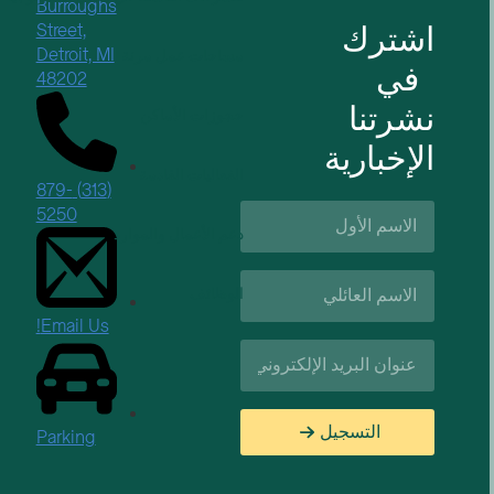
Burroughs
اشترك
Street,
Detroit, MI
مساحات عمل مرنة
في
48202
نشرتنا
حجوزات الأماكن
الإخبارية
الفعاليات القادمة
(313) 879-
الاسم
5250
الأول*
دعم الأعمال والموارد
اسم
الوظائف
العائلة*
Email Us!
البريد
الإلكتروني*
التسجيل
Parking