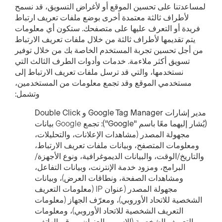
لمساعدتنا على تحسين الموقع أو لأغراض التسويق، قد نسمح
لأطراف ثالثة معتمدة أخرى بوضع ملفات تعريف ارتباط
فريدة أو التعرف عليها على متصفحك. ستكون أي معلومات
يتم تقديمها لأطراف ثالثة من خلال ملفات تعريف الارتباط
من أجل تحسين تجربة المستخدم الخاصة بك من خلال توفير
تسويق أكثر ملاءمة. خدمات وأدوات الطرف الثالث التي
نستخدمها، والتي قد ترسل ملفات تعريف الارتباط إلى
مستخدمي الموقع وقد تجمع معلومات من المستخدمين،
وتشمل:
مدير إشارات Google Tag Manager و Double Click
(يُشار إليهما معًا باسم "Google")
: تجمع Google بيانات
مجهولة المصدر (مشاهدات الإعلانات، والتحليلات،
ومعلومات المتصفح، وبيانات ملفات تعريف الارتباط،
والتاريخ/الوقت، والبيانات الديموغرافية، ونوع الأجهزة/
البرامج، ومزود خدمة الإنترنت، وبيانات التفاعل،
ومشاهدات الصفحة، ونطاقات العرض)، وبيانات
مجهولة المصدر (عنوان IP (معلومات التعريف
الشخصية للاتحاد الأوروبي)، ومعرّف الجهاز (معلومات
التعريف الشخصية للاتحاد الأوروبي)، ومعلومات