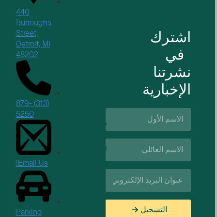
440
للشركات الناشئة في مجال التكنولوجيا
Burroughs
اشترك
Street,
Detroit, MI
مساحات عمل مرنة
في
48202
نشرتنا
حجوزات الأماكن
الإخبارية
الفعاليات القادمة
(313) 879-
الاسم
5250
الأول*
دعم الأعمال والموارد
اسم
الوظائف
العائلة*
Email Us!
البريد
الإلكتروني*
التسجيل
Parking