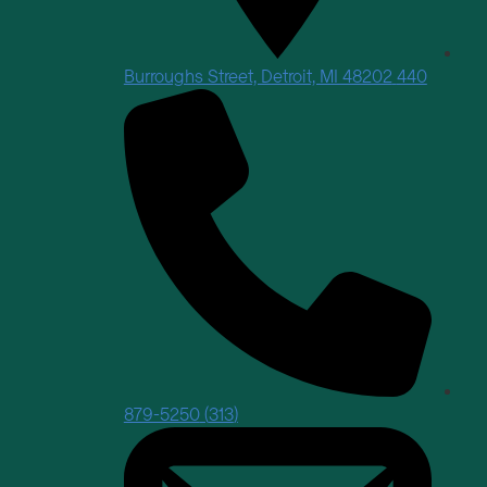
440 Burroughs Street, Detroit, MI 48202
(313) 879-5250