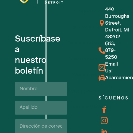
440
Para pequeñas empresas
Burroughs
Street,
Para nuevas empresas tecnológic
Detroit, MI
Suscríbase
48202
Espacios de trabajo flexibles
(313)
a
879-
5250
nuestro
Reserva de salas
Email
boletín
Us!
Próximos eventos
Aparcamien
Nombre
Apoyo y recursos empresariales
SÍGUENOS
Apellido*
Carreras profesionales
Correo
electrónico