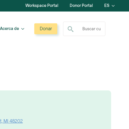
Workspace Portal
Donor Portal
ES
Buscar:
Donar
Acerca de
it, MI 48202