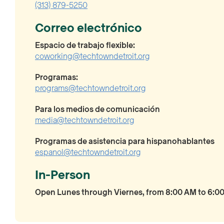
(313) 879-5250
Correo electrónico
Espacio de trabajo flexible:
coworking@techtowndetroit.org
Programas:
programs@techtowndetroit.org
Para los medios de comunicación
media@techtowndetroit.org
Programas de asistencia para hispanohablantes
espanol@techtowndetroit.org
In-Person
Open Lunes through Viernes, from 8:00 AM to 6:0