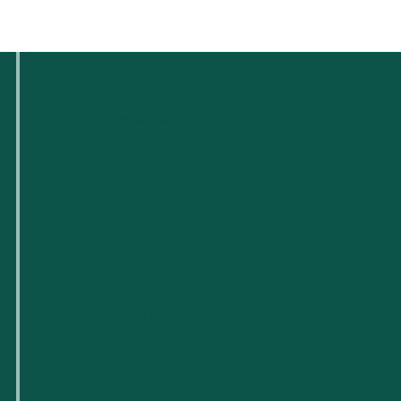
Quiénes somos
Para pequeñas empresas
Para nuevas empresas tecnológicas
Espacios de trabajo flexibles
Reserva de salas
Próximos eventos