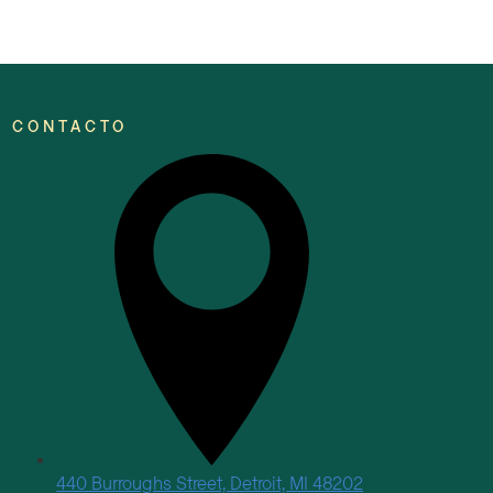
CONTACTO
440 Burroughs Street, Detroit, MI 48202