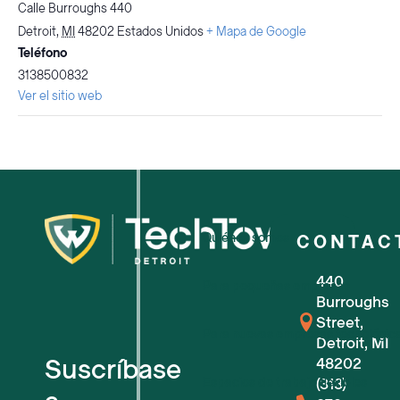
Calle Burroughs 440
Detroit
,
MI
48202
Estados Unidos
+ Mapa de Google
Teléfono
3138500832
Ver el sitio web
Quiénes somos
CONTAC
440
Para pequeñas empresas
Burroughs
Street,
Para nuevas empresas tecnológic
Detroit, MI
Suscríbase
48202
Espacios de trabajo flexibles
(313)