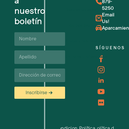
a
879-
5250
nuestro
Reserva de salas
Email
boletín
Us!
Próximos eventos
Aparcamien
Nombre
Apoyo y recursos empresariales
SÍGUENOS
Apellido*
Carreras profesionales
Correo
electrónico
Inscribirse
Condiciones
Política
Política de