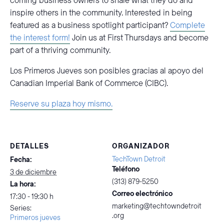
coming business owners to share what they do and
inspire others in the community. Interested in being
featured as a business spotlight participant?
Complete
the interest form!
Join us at First Thursdays and become
part of a thriving community.
Los Primeros Jueves son posibles gracias al apoyo del
Canadian Imperial Bank of Commerce (CIBC).
Reserve su plaza hoy mismo.
DETALLES
ORGANIZADOR
TechTown Detroit
Fecha:
Teléfono
3 de diciembre
(313) 879-5250
La hora:
Correo electrónico
17:30 - 19:30 h
marketing@techtowndetroit
Series:
.org
Primeros jueves