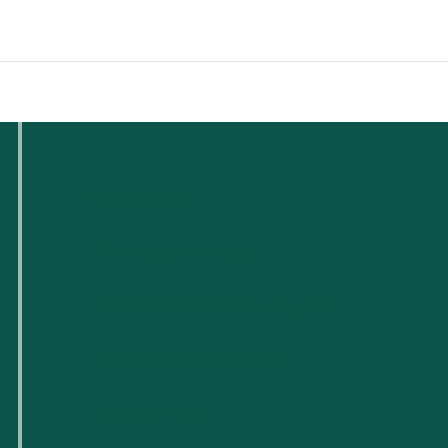
Quiénes somos
Para pequeñas empresas
Para nuevas empresas tecnológicas
Espacios de trabajo flexibles
Reserva de salas