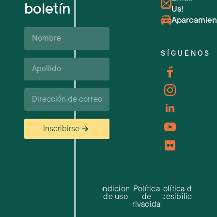
boletín
Us!
Próximos eventos
Aparcamien
Nombre
Apoyo y recursos empresariales
SÍGUENOS
Apellido*
Carreras profesionales
Correo
electrónico
Inscribirse
Condiciones
Política
Política de
de uso
de
accesibilidad
privacidad