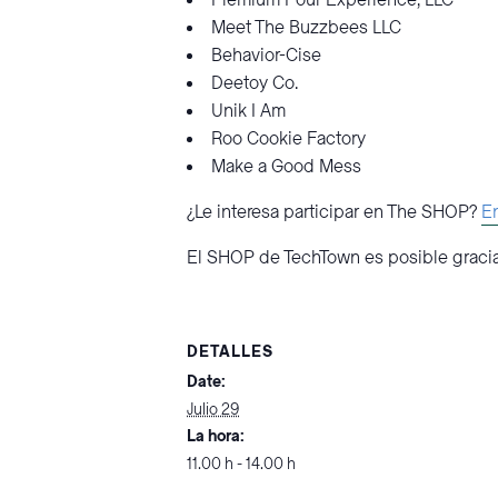
Premium Pour Experience, LLC
Meet The Buzzbees LLC
Behavior-Cise
Deetoy Co.
Unik I Am
Roo Cookie Factory
Make a Good Mess
¿Le interesa participar en The SHOP?
En
El SHOP de TechTown es posible gracias
DETALLES
Date:
Julio 29
La hora:
11.00 h - 14.00 h