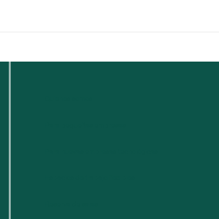
Quiénes somos
Para pequeñas empresas
Para nuevas empresas tecnológicas
Espacios de trabajo flexibles
Reserva de salas