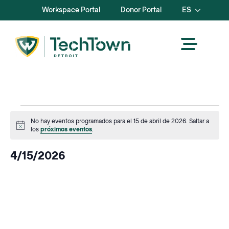
Workspace Portal
Donor Portal
ES
Events
No hay eventos programados para el 15 de abril de 2026. Saltar a
Aviso
los
próximos eventos
.
for
4/15/2026
Abril
Seleccione
la
15,
fecha.