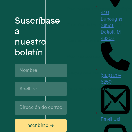
Para nuevas empresas tecnológic
440
Suscríbase
Burroughs
Espacios de trabajo flexibles
Street,
a
Detroit, MI
48202
nuestro
Reserva de salas
boletín
Próximos eventos
Nombre
Apoyo y recursos empresariales
(313) 879-
5250
Apellido*
Carreras profesionales
Correo
electrónico
Email Us!
Inscribirse