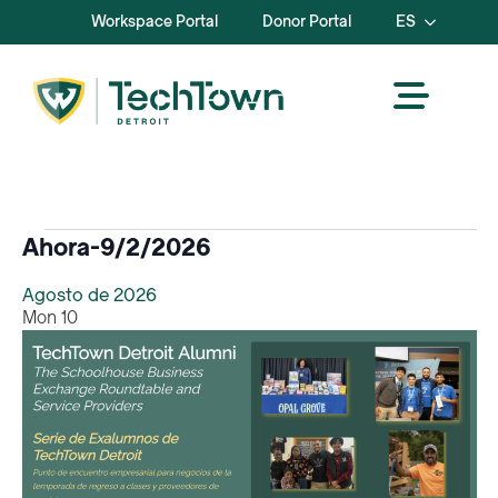
Workspace Portal
Donor Portal
ES
Eventos
Ahora
-
9/2/2026
Seleccione
Agosto de 2026
la
Mon
10
fecha.