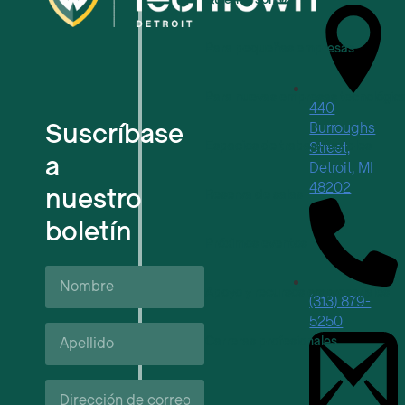
Para pequeñas empresas
Para nuevas empresas tecnológic
440
Suscríbase
Burroughs
Espacios de trabajo flexibles
Street,
a
Detroit, MI
48202
nuestro
Reserva de salas
boletín
Próximos eventos
Nombre
Apoyo y recursos empresariales
(313) 879-
5250
Apellido*
Carreras profesionales
Correo
electrónico