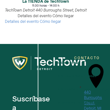
La TIENDA de TechTown
11.00 horas
-
14:00 h
TechTown Detroit
440 Burroughs Street, Detroit
Detalles del evento
Cómo llegar
Detalles del evento
Cómo llegar
CONTACTO
Quiénes somos
Para pequeñas empresas
Para nuevas empresas tecnológic
440
Suscríbase
Burroughs
Espacios de trabajo flexibles
Street,
a
Detroit, MI