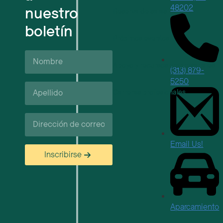
48202
nuestro
Reserva de salas
boletín
Próximos eventos
Nombre
Apoyo y recursos empresariales
(313) 879-
5250
Apellido*
Carreras profesionales
Correo
electrónico
Email Us!
Inscribirse
Aparcamiento