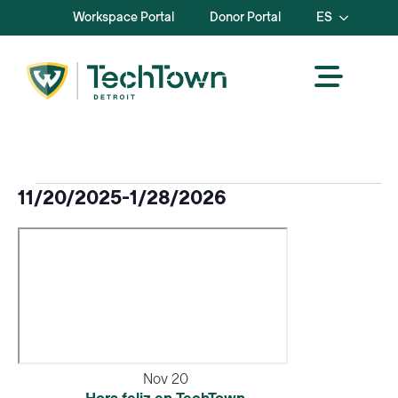
Workspace Portal
Donor Portal
ES
Eventos
11/20/2025
-
1/28/2026
Seleccione
la
fecha.
Nov
20