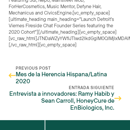
Featuring Sui, Nepo, Mainstreet Mob,
ForHerCosmetics, Music Mentor, Defyne Hair,
Mechanicus and CivicsEngine.[vc_empty_space]
[ultimate_heading main_heading=”Launch Detroit’s
Viernes Fireside Chat Founder Series featuring the
2020 Cohort”][/ultimate_heading][vc_empty_space]
[vc_raw_html]JTNDaWZyYW1lJTIwd2lkdGglM0QlMjIxM
[/vc_raw_html][vc_empty_space]
PREVIOUS POST
Mes de la Herencia Hispana/Latina
2020
ENTRADA SIGUIENTE
Entrevista a innovadores: Ramy Habib y
Sean Carroll, HoneyCure de
EnBiologics, Inc.