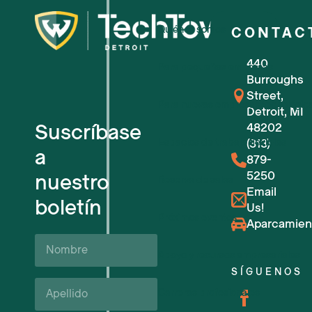
Quiénes somos
CONTAC
440
Para pequeñas empresas
Burroughs
Street,
Para nuevas empresas tecnológic
Detroit, MI
Suscríbase
48202
Espacios de trabajo flexibles
(313)
a
879-
5250
nuestro
Reserva de salas
Email
boletín
Us!
Próximos eventos
Aparcamien
Nombre
Apoyo y recursos empresariales
SÍGUENOS
Apellido*
Carreras profesionales