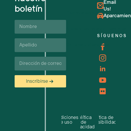
Email
boletín
Us!
Próximos eventos
Aparcamien
Nombre
Apoyo y recursos empresariales
SÍGUENOS
Apellido*
Carreras profesionales
Correo
electrónico
Inscribirse
Condiciones
Política
Política de
de uso
de
accesibilidad
privacidad