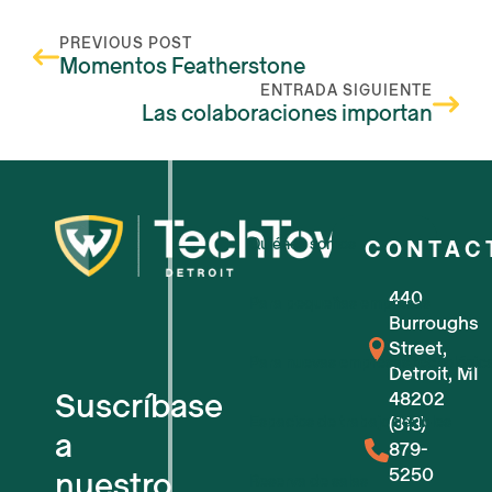
PREVIOUS POST
Momentos Featherstone
ENTRADA SIGUIENTE
Las colaboraciones importan
Quiénes somos
CONTAC
440
Para pequeñas empresas
Burroughs
Street,
Para nuevas empresas tecnológic
Detroit, MI
Suscríbase
48202
Espacios de trabajo flexibles
(313)
a
879-
5250
nuestro
Reserva de salas