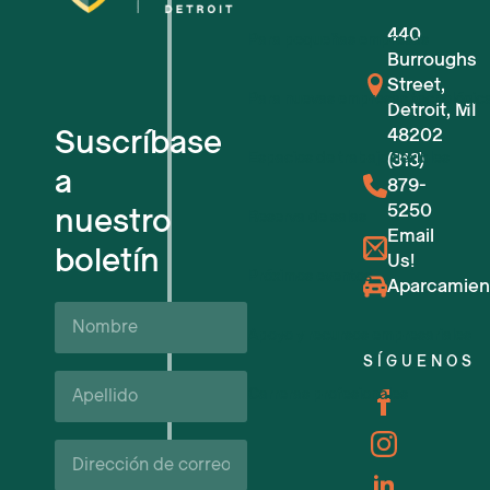
440
Para pequeñas empresas
Burroughs
Street,
Para nuevas empresas tecnológic
Detroit, MI
Suscríbase
48202
Espacios de trabajo flexibles
(313)
a
879-
5250
nuestro
Reserva de salas
Email
boletín
Us!
Próximos eventos
Aparcamien
Nombre
Apoyo y recursos empresariales
SÍGUENOS
Apellido*
Carreras profesionales
Correo
electrónico