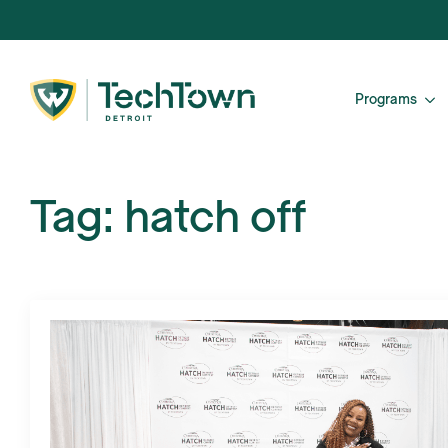
Programs
Tag:
hatch off