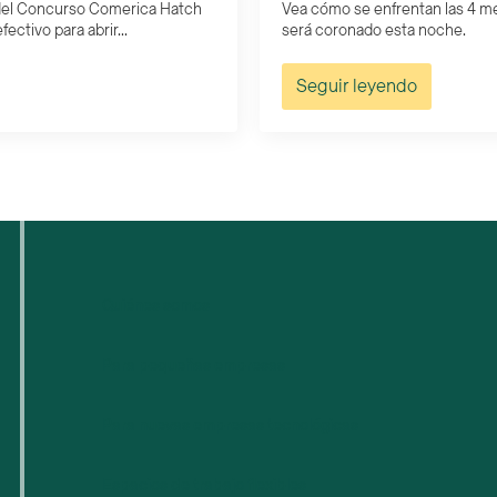
as del Concurso Comerica Hatch
Vea cómo se enfrentan las 4 me
ctivo para abrir...
será coronado esta noche.
Seguir leyendo
Quiénes somos
Para pequeñas empresas
Para nuevas empresas tecnológicas
Espacios de trabajo flexibles