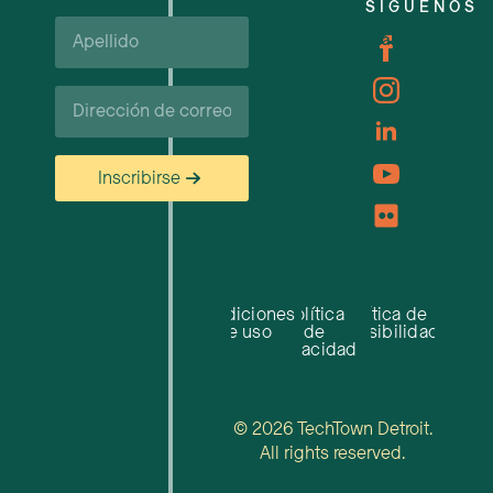
SÍGUENOS
Apellido*
Carreras profesionales
Correo
electrónico
Inscribirse
Condiciones
Política
Política de
de uso
de
accesibilidad
privacidad
© 2026 TechTown Detroit.
All rights reserved.