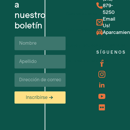
a
879-
5250
nuestro
Reserva de salas
Email
boletín
Us!
Próximos eventos
Aparcamien
Nombre
Apoyo y recursos empresariales
SÍGUENOS
Apellido*
Carreras profesionales
Correo
electrónico
Inscribirse