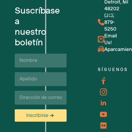
Detroit, MI
Suscríbase
48202
Espacios de trabajo flexibles
(313)
a
879-
5250
nuestro
Reserva de salas
Email
boletín
Us!
Próximos eventos
Aparcamien
Nombre
Apoyo y recursos empresariales
SÍGUENOS
Apellido*
Carreras profesionales
Correo
electrónico
Inscribirse