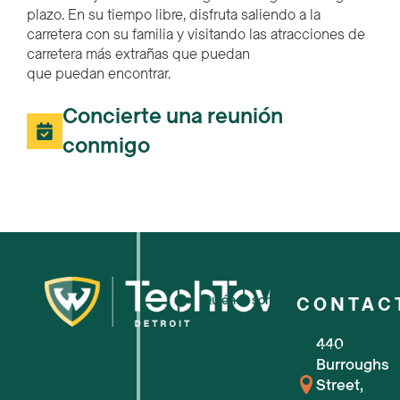
plazo. En su tiempo libre, disfruta saliendo a la
carretera con su familia y visitando las atracciones de
carretera más extrañas que puedan
que puedan encontrar.
Concierte una reunión
conmigo
Quiénes somos
CONTAC
440
Para pequeñas empresas
Burroughs
Street,
Para nuevas empresas tecnológic