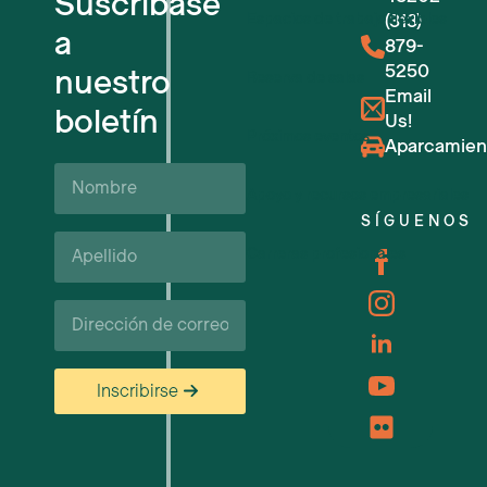
Suscríbase
Espacios de trabajo flexibles
(313)
a
879-
5250
nuestro
Reserva de salas
Email
boletín
Us!
Próximos eventos
Aparcamien
Nombre
Apoyo y recursos empresariales
SÍGUENOS
Apellido*
Carreras profesionales
Correo
electrónico
Inscribirse