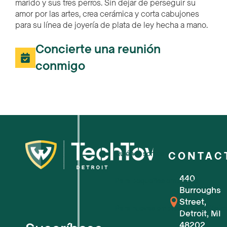
marido y sus tres perros. Sin dejar de perseguir su
amor por las artes, crea cerámica y corta cabujones
para su línea de joyería de plata de ley hecha a mano.
Concierte una reunión
conmigo
Quiénes somos
CONTAC
440
Para pequeñas empresas
Burroughs
Street,
Para nuevas empresas tecnológic
Detroit, MI
48202