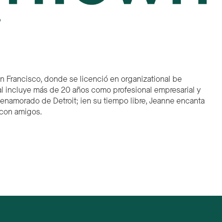
an Francisco, donde se licenció en
o
rganizational
b
e
al incluye
más de
20 años como profesional empresarial y
a enamorado de Detroit
; i
en su tiempo libre,
Jeann
e encanta
 con amigos.