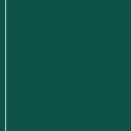
Quiénes somos
Para pequeñas empresas
Para nuevas empresas tecnológicas
Espacios de trabajo flexibles
Reserva de salas
Próximos eventos
Apoyo y recursos empresariales
Carreras profesionales