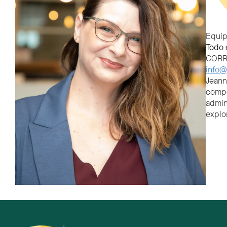
Equip
Todo 
CORR
info@
Jeann
compo
admin
explor