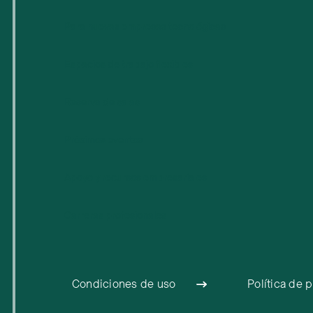
Para nuevas empresas tecnológicas
Espacios de trabajo flexibles
Reserva de salas
Próximos eventos
Apoyo y recursos empresariales
Carreras profesionales
Condiciones de uso
Política de 