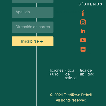
SÍGUENOS
Apellido*
Carreras profesionales
Correo
electrónico
Inscribirse
Condiciones
Política
Política de
de uso
de
accesibilidad
privacidad
© 2026 TechTown Detroit.
All rights reserved.