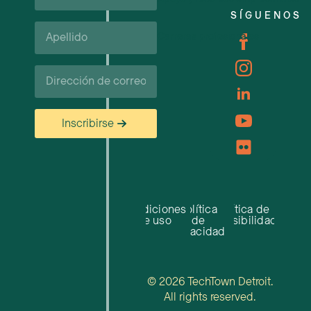
SÍGUENOS
Apellido*
Carreras profesionales
Correo
electrónico
Inscribirse
Condiciones
Política
Política de
de uso
de
accesibilidad
privacidad
© 2026 TechTown Detroit.
All rights reserved.