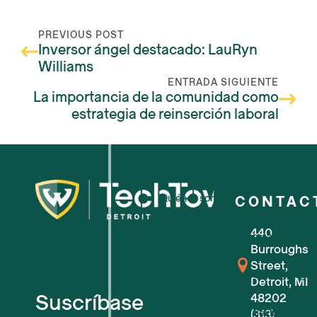
PREVIOUS POST
Inversor ángel destacado: LauRyn
Williams
ENTRADA SIGUIENTE
La importancia de la comunidad como
estrategia de reinserción laboral
Quiénes somos
CONTAC
440
Para pequeñas empresas
Burroughs
Street,
Para nuevas empresas tecnológic
Detroit, MI
Suscríbase
48202
Espacios de trabajo flexibles
(313)