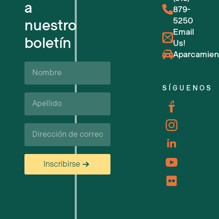
a
879-
5250
nuestro
Reserva de salas
Email
boletín
Us!
Próximos eventos
Aparcamien
Nombre
Apoyo y recursos empresariales
SÍGUENOS
Apellido*
Carreras profesionales
Correo
electrónico
Inscribirse