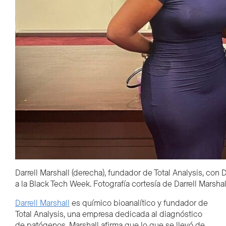
Darrell Marshall (derecha), fundador de Total Analysis, con 
a la Black Tech Week. Fotografía cortesía de Darrell Marshal
Darrell Marshall
es químico bioanalítico y fundador de
Total Analysis, una empresa dedicada al diagnóstico
de patógenos. Marshall afirma que lo que se llevó de