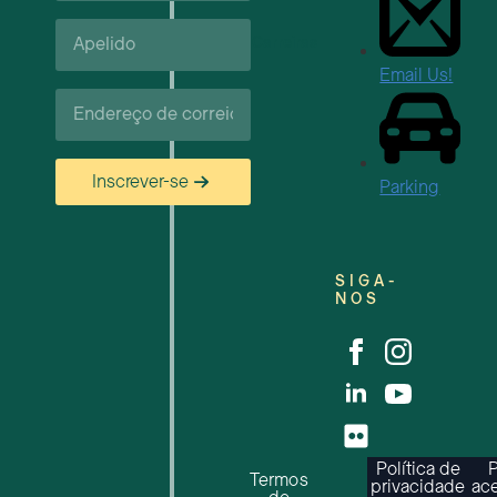
Apelido*
Carreiras
Email Us!
Correio
eletrónico*
Inscrever-se
Parking
SIGA-
NOS
Política de
P
Termos
privacidade
ace