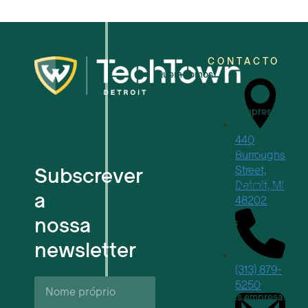
CONTACTO
Quem somos
Para as pequenas empresas
440
Para empresas tecnológicas em f
Burroughs
Subscrever
Street,
Detroit, MI
Espaços de trabalho flexíveis
a
48202
nossa
Reservas de locais
newsletter
Próximos eventos
(313) 879-
Nome
5250
próprio*
Apoio e recursos às empresas