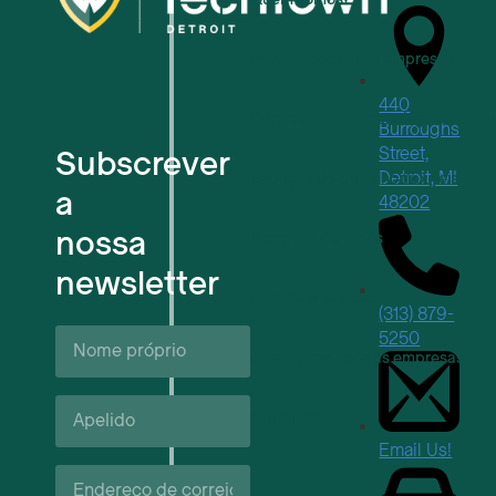
Para as pequenas empresas
440
Para empresas tecnológicas em f
Burroughs
Subscrever
Street,
Detroit, MI
Espaços de trabalho flexíveis
a
48202
nossa
Reservas de locais
newsletter
Próximos eventos
(313) 879-
Nome
5250
próprio*
Apoio e recursos às empresas
Apelido*
Carreiras
Email Us!
Correio
eletrónico*