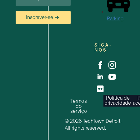
Inscrever-se
Parking
SIGA-
NOS
Política de
P
Termos
privacidade
ace
do
serviço
© 2026 TechTown Detroit.
All rights reserved.