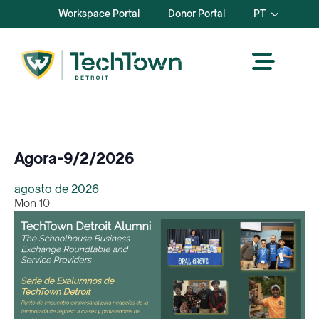
Workspace Portal
Donor Portal
PT
Eventos
Agora
-
9/2/2026
Selecionar
agosto de 2026
data.
Mon
10