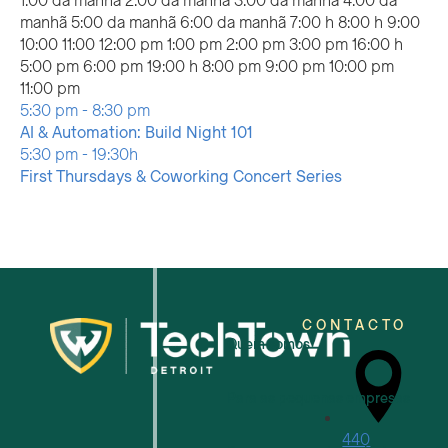
1:00 da manhã
2:00 da manhã
3:00 da manhã
4:00 da
manhã
5:00 da manhã
6:00 da manhã
7:00 h
8:00 h
9:00
10:00
11:00
12:00 pm
1:00 pm
2:00 pm
3:00 pm
16:00 h
5:00 pm
6:00 pm
19:00 h
8:00 pm
9:00 pm
10:00 pm
12:00
11:00 pm
Domingo,
Segunda-
Terça-
No
No
agosto
5:30 pm
-
8:30 pm
agosto
feira,
feira,
events
events
4,
AI & Automation: Build Night 101
2,
agosto
agosto
Quarta-
Quinta-
on
on
2026
No
agosto
5:30 pm
-
19:30h
2026
3,
4,
feira,
feira,
this
this
events
6,
First Thursdays & Coworking Concert Series
2026
2026
agosto
agosto
Sexta-
Sábado,
day.
day.
on
2026
No
No
5,
6,
feira,
agosto
this
events
events
2026
2026
agosto
8,
day.
on
on
7,
2026
this
this
2026
day.
day.
CONTACTO
Quem somos
Para as pequenas empresas
440