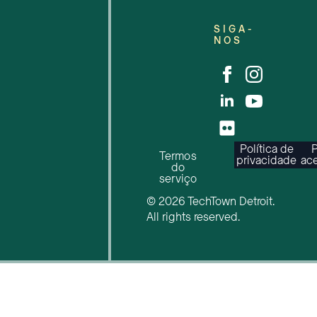
SIGA-
NOS
Política de
P
Termos
privacidade
ace
do
serviço
© 2026 TechTown Detroit.
All rights reserved.