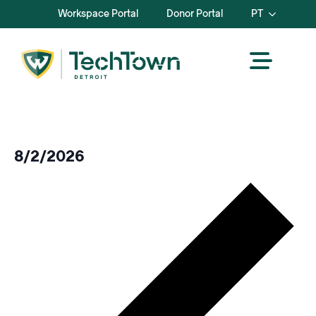
Workspace Portal
Donor Portal
PT
8/2/2026
Selecionar
Se
data.
ant