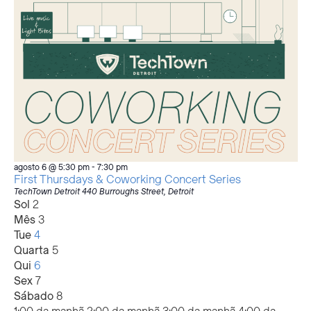
agosto 6 @ 5:30 pm
-
7:30 pm
First Thursdays & Coworking Concert Series
TechTown Detroit
440 Burroughs Street, Detroit
Semana
Sol
2
Mês
3
de
Tue
4
Quarta
5
eventos
Qui
6
Sex
7
Sábado
8
12:00