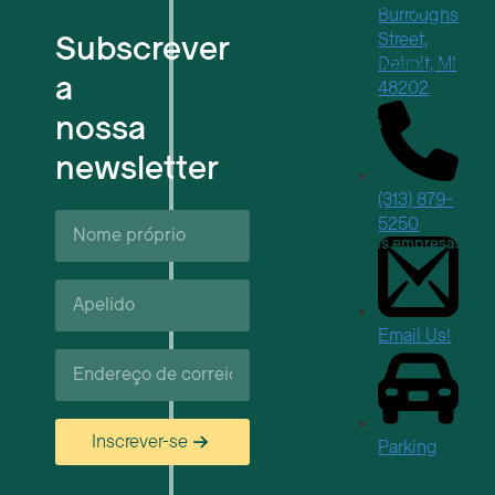
Para empresas tecnológicas em f
Burroughs
Subscrever
Street,
Detroit, MI
Espaços de trabalho flexíveis
a
48202
nossa
Reservas de locais
newsletter
Próximos eventos
(313) 879-
Nome
5250
próprio*
Apoio e recursos às empresas
Apelido*
Carreiras
Email Us!
Correio
eletrónico*
Inscrever-se
Parking