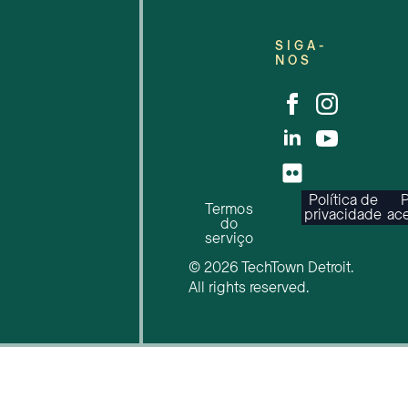
SIGA-
NOS
Política de
P
Termos
privacidade
ace
do
serviço
© 2026 TechTown Detroit.
All rights reserved.