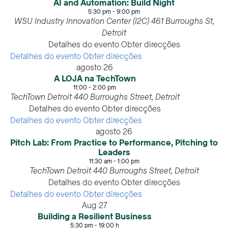
AI and Automation: Build Night
5:30 pm
-
9:00 pm
WSU Industry Innovation Center (I2C)
461 Burroughs St,
Detroit
Detalhes do evento
Obter direcções
Detalhes do evento
Obter direcções
agosto
26
A LOJA na TechTown
11:00
-
2:00 pm
TechTown Detroit
440 Burroughs Street, Detroit
Detalhes do evento
Obter direcções
Detalhes do evento
Obter direcções
agosto
26
Pitch Lab: From Practice to Performance, Pitching to
Leaders
11:30 am
-
1:00 pm
TechTown Detroit
440 Burroughs Street, Detroit
Detalhes do evento
Obter direcções
Detalhes do evento
Obter direcções
Aug
27
Building a Resilient Business
5:30 pm
-
19:00 h