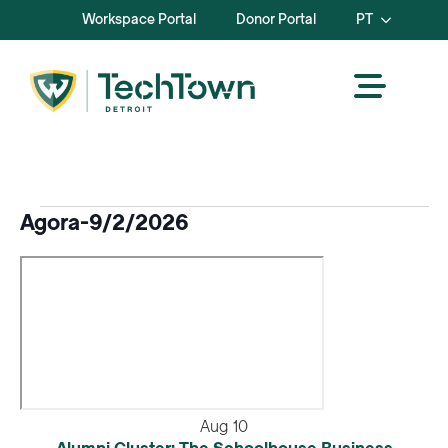
Workspace Portal
Donor Portal
PT
Eventos
Agora
-
9/2/2026
Selecionar
data.
Aug
10