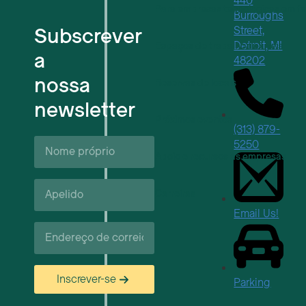
440
Para empresas tecnológicas em f
Burroughs
Subscrever
Street,
Detroit, MI
Espaços de trabalho flexíveis
a
48202
nossa
Reservas de locais
newsletter
Próximos eventos
(313) 879-
Nome
5250
próprio*
Apoio e recursos às empresas
Apelido*
Carreiras
Email Us!
Correio
eletrónico*
Inscrever-se
Parking