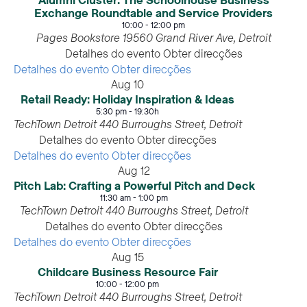
Alumni Cluster: The Schoolhouse Business
Exchange Roundtable and Service Providers
10:00
-
12:00 pm
Pages Bookstore
19560 Grand River Ave, Detroit
Detalhes do evento
Obter direcções
Detalhes do evento
Obter direcções
Aug
10
Retail Ready: Holiday Inspiration & Ideas
5:30 pm
-
19:30h
TechTown Detroit
440 Burroughs Street, Detroit
Detalhes do evento
Obter direcções
Detalhes do evento
Obter direcções
Aug
12
Pitch Lab: Crafting a Powerful Pitch and Deck
11:30 am
-
1:00 pm
TechTown Detroit
440 Burroughs Street, Detroit
Detalhes do evento
Obter direcções
Detalhes do evento
Obter direcções
Aug
15
Childcare Business Resource Fair
10:00
-
12:00 pm
TechTown Detroit
440 Burroughs Street, Detroit