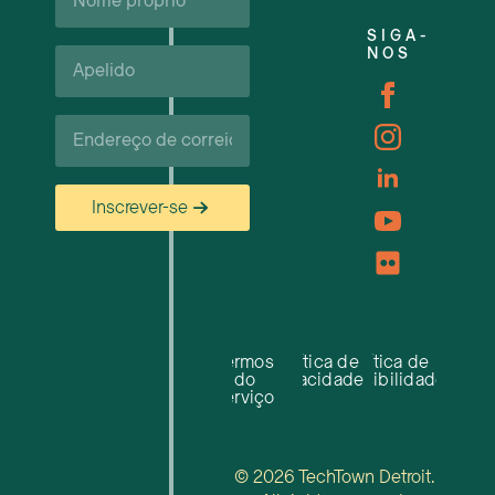
próprio*
Apoio e recursos às empresas
SIGA-
Apelido*
NOS
Carreiras
Correio
eletrónico*
Inscrever-se
Termos
Política de
Política de
do
privacidade
acessibilidade
serviço
© 2026 TechTown Detroit.