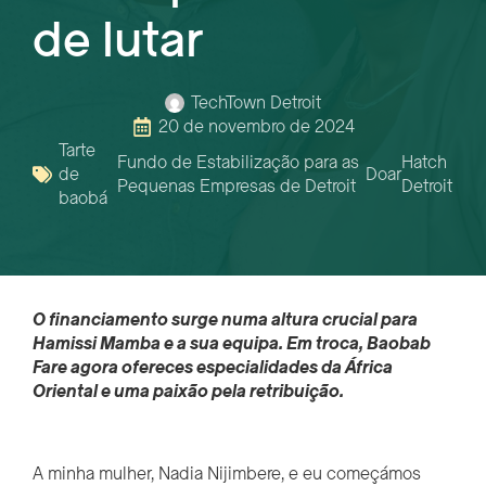
de lutar
TechTown Detroit
20 de novembro de 2024
Tarte
Fundo de Estabilização para as
Hatch
de
Doar
Pequenas Empresas de Detroit
Detroit
baobá
O financiamento surge numa altura crucial para
Hamissi
Mamba e a sua equipa
. Em troca,
Baobab
Fare
agora
oferece
s
especialidades da África
Oriental e uma paixão pela retribuição.
A minha mulher, Nadia Nijimbere, e eu começámos