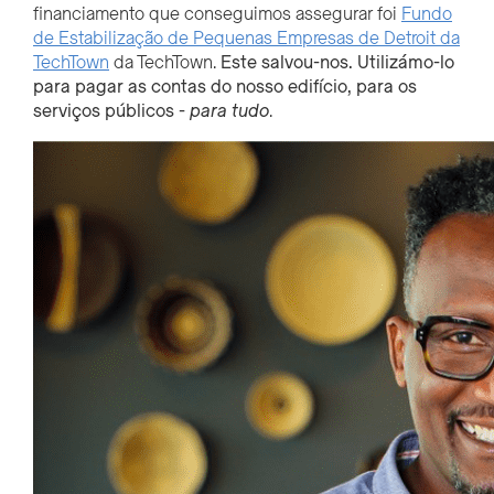
financiamento que conseguimos assegurar foi
Fundo
de Estabilização de Pequenas Empresas de Detroit da
TechTown
da TechTown.
Este
salvou-nos.
Utilizámo-lo
para pagar as contas do nosso edifício, para os
serviços públicos -
para
tudo
.