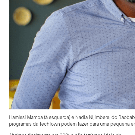
Hamissi Mamba (à esquerda) e Nadia Nijimbere, do Baobab 
programas da TechTown podem fazer para uma pequena empr