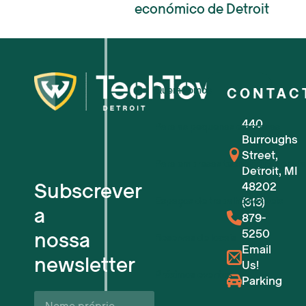
económico de Detroit
Quem somos
CONTAC
440
Para as pequenas empresas
Burroughs
Street,
Para empresas tecnológicas em f
Detroit, MI
Subscrever
48202
Espaços de trabalho flexíveis
(313)
a
879-
5250
nossa
Reservas de locais
Email
newsletter
Us!
Próximos eventos
Parking
Nome