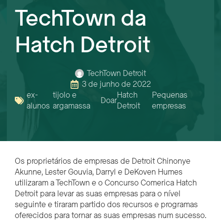
TechTown da
Hatch Detroit
TechTown Detroit
3 de junho de 2022
ex-
tijolo e
Hatch
Pequenas
Doar
alunos
argamassa
Detroit
empresas
Os proprietários de empresas de Detroit Chinonye
Akunne, Lester Gouvia, Darryl e DeKoven Humes
utilizaram a TechTown e o Concurso Comerica Hatch
Detroit para levar as suas empresas para o nível
seguinte e tiraram partido dos recursos e programas
oferecidos para tornar as suas empresas num sucesso.