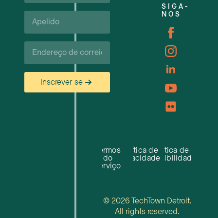
SIGA-
Apelido*
NOS
Carreiras
Correio
eletrónico*
Inscrever-se
Termos
Política de
Política de
do
privacidade
acessibilidade
serviço
© 2026 TechTown Detroit.
All rights reserved.