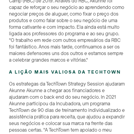
C
amp (RBC) de 2019.
Através do RBC
,
Akunne
foi
capaz de
reforçar o seu negócio
ao
aprendendo
como
negociar preços de aluguer, como fixar o preço dos
produtos e como falar sobre o seu negócio
de uma
forma cativante e com impacto. Ela ainda está muito
ligada aos professores do programa e ao seu grupo.
"O trabalho em rede com outros empresários da RBC
foi fantástico. Anos mais tarde, continuamos a ser os
maiores defensores uns dos outros e estamos sempre
a celebrar grandes marcos e vitórias."
A LIÇÃO MAIS VALIOSA DA TECHTOWN
Os estrategas da TechTown Strategy Session ajudaram
Akunne
Akunne a chegar aos financiadores e
ajudaram
com o back end do seu negócio. I
n 2021
Akunne
participou da Incubadora,
um programa
TechTown de 90 dias de treinamento individualizado e
assistência prática para receita, que ajudou a expandir
seus negócios e colocar sua marca na frente das
pessoas certas.
"
A TechTown tem apoiado o meu