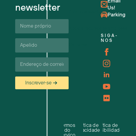
Email
newsletter
Us!
Próximos eventos
Parking
Nome
próprio*
Apoio e recursos às empresas
SIGA-
Apelido*
NOS
Carreiras
Correio
eletrónico*
Inscrever-se
Termos
Política de
Política de
do
privacidade
acessibilidade
serviço