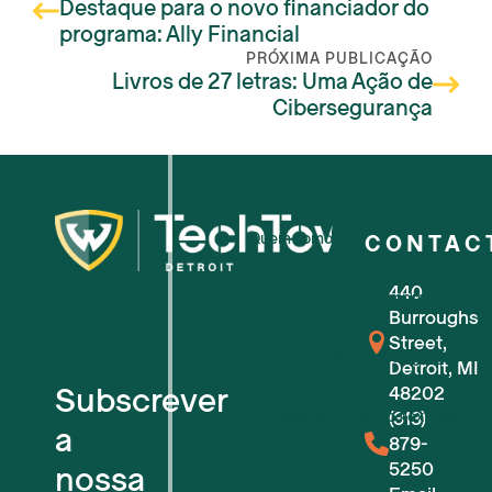
Destaque para o novo financiador do
programa: Ally Financial
PRÓXIMA PUBLICAÇÃO
Livros de 27 letras: Uma Ação de
Cibersegurança
Quem somos
CONTAC
440
Para as pequenas empresas
Burroughs
Street,
Para empresas tecnológicas em f
Detroit, MI
Subscrever
48202
Espaços de trabalho flexíveis
(313)
a
879-
5250
nossa
Reservas de locais