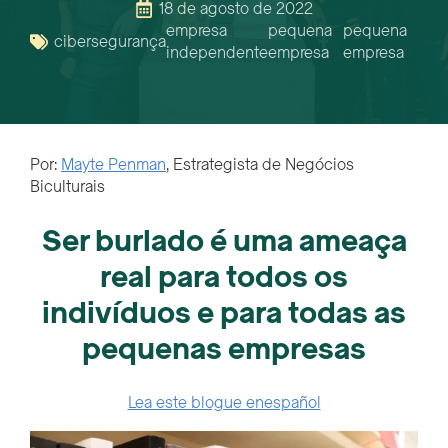
18 de agosto de 2022
empresa
pequena
pequena
cibersegurança
independente
empresa
empresa
Por:
Mayte Penman
, Estrategista de Negócios
Biculturais
Ser burlado é uma ameaça
real para todos os
indivíduos e para todas as
pequenas empresas
Lea este blogue en
español