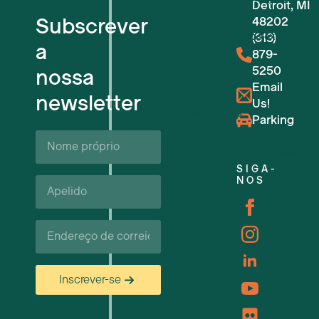
Detroit, MI
Subscrever
48202
Espaços de trabalho flexíveis
(313)
a
879-
5250
nossa
Reservas de locais
Email
newsletter
Us!
Próximos eventos
Parking
Nome
próprio*
Apoio e recursos às empresas
SIGA-
Apelido*
NOS
Carreiras
Correio
eletrónico*
Inscrever-se