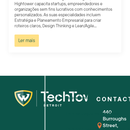
Hightower capacita startups, empreendedores e
organizações sem fins lucrativos com conhecimentos
personalizados. As suas especialidades incluem
Estratégia e Planeamento Empresarial para criar
roteiros claros, Design Thinking e Lean/Agile...
Ler mais
Quem somos
CONTAC
440
Para as pequenas empresas
Burroughs
Street,
Para empresas tecnológicas em f