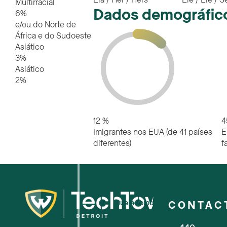
Ela / Her / Hers
Ele / Ele / S
Multirracial
Dados demográfico
6%
e/ou do Norte de
África e do Sudoeste
Asiático
3%
Asiático
2%
12
%
4
Imigrantes nos EUA (de 41 países
E
diferentes)
f
Quem somos
CONTAC