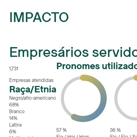
IMPACTO
Empresários servid
Pronomes utilizad
1,731
Empresas atendidas
Raça/Etnia
Negro/afro-americano
68%
Branco
14%
Latinx
57
%
36
%
6%