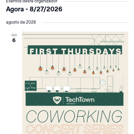
Eventos deste organizador
Agora
 - 
8/27/2026
Selecionar
agosto de 2026
data.
QUI
6