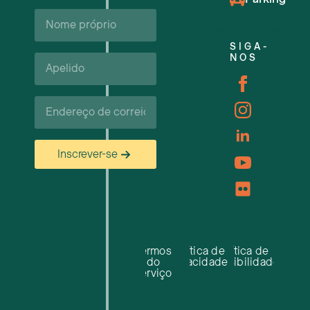
Nome
próprio*
Apoio e recursos às empresas
SIGA-
Apelido*
NOS
Carreiras
Correio
eletrónico*
Inscrever-se
Termos
Política de
Política de
do
privacidade
acessibilidade
serviço