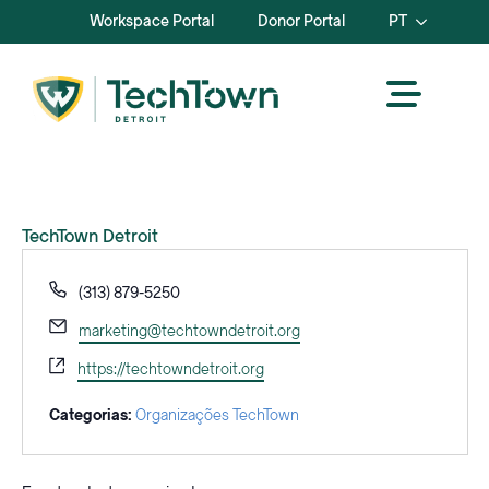
Workspace Portal
Donor Portal
PT
TechTown Detroit
Telefone
(313) 879-5250
Correio
marketing@techtowndetroit.org
eletrónico
Sítio
https://techtowndetroit.org
Web
Categorias:
Organizações TechTown