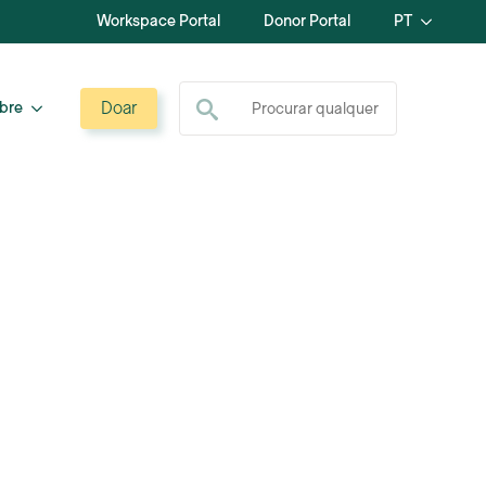
Workspace Portal
Donor Portal
PT
Procurar por:
Doar
bre