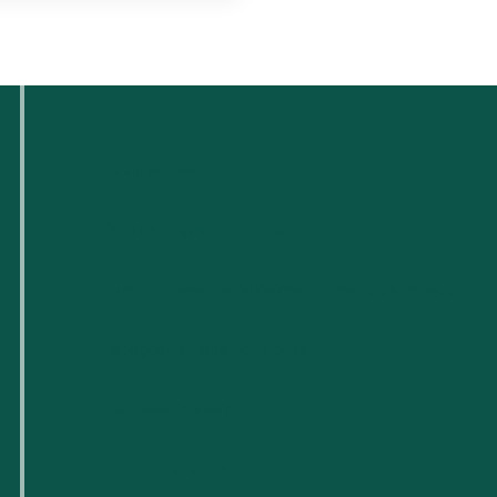
Quem somos
Para as pequenas empresas
Para empresas tecnológicas em fase de arranque
Espaços de trabalho flexíveis
Reservas de locais
Próximos eventos