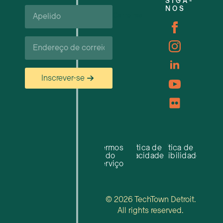
SIGA-
Apelido*
NOS
Carreiras
Correio
eletrónico*
Inscrever-se
Termos
Política de
Política de
do
privacidade
acessibilidade
serviço
© 2026 TechTown Detroit.
All rights reserved.