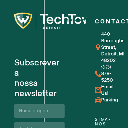
Quem somos
CONTAC
440
Para as pequenas empresas
Burroughs
Street,
Para empresas tecnológicas em f
Detroit, MI
Subscrever
48202
Espaços de trabalho flexíveis
(313)
a
879-
5250
nossa
Reservas de locais
Email
newsletter
Us!
Próximos eventos
Parking
Nome
próprio*
Apoio e recursos às empresas
SIGA-
Apelido*
NOS