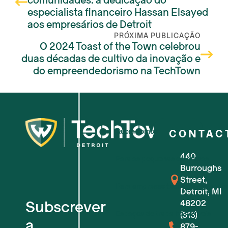
comunidades: a dedicação do
especialista financeiro Hassan Elsayed
aos empresários de Detroit
PRÓXIMA PUBLICAÇÃO
O 2024 Toast of the Town celebrou
duas décadas de cultivo da inovação e
do empreendedorismo na TechTown
Quem somos
CONTAC
440
Para as pequenas empresas
Burroughs
Street,
Para empresas tecnológicas em f
Detroit, MI
Subscrever
48202
Espaços de trabalho flexíveis
(313)
a
879-