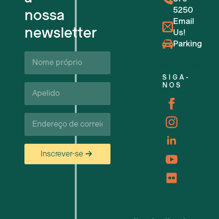
5250
nossa
Reservas de locais
Email
newsletter
Us!
Próximos eventos
Parking
Nome
próprio*
Apoio e recursos às empresas
SIGA-
Apelido*
NOS
Carreiras
Correio
eletrónico*
Inscrever-se