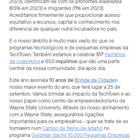
2023)
, identificam-se com os pronomes ela/ele/ela
(65% em 2023)
e imigrantes
(11% em 2023)
.
Acreditamos firmemente que proporcionar acesso
equitativo a recursos, capital e conhecimento nos
diferencia de qualquer outra incubadora no país.
E o nosso âmbito é muito mais vasto do que os
programas tecnológicos e de pequenas empresas da
TechTown. Também estamos a celebrar
517
membros
de coworking
e 653
inquilinos
que são uma parte
central da nossa comunidade, dia após dia.
Este ano assinala
10 anos de
Brinde da Cidade
o
nosso maior evento do ano, que terá lugar a 25 de
setembro. Vamos brindar ao impacto da TechTown e ao
nosso papel como centro de empreendedorismo da
Wayne State University. Através do nosso alinhamento
com a Wayne State, assegurámos ligações
importantes para os empresários - quer se trate de se
formarem num
Campo de treino de retalho
no
programa
Goldman Sachs 10.000 Pequenas Empresas