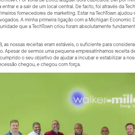
a entrar e a sair de um local central. De facto, foi através da 
meiros fornecedores de marketing. Estar na TechTown ajudou-
dvogados. A minha primeira ligação com a Michigan Economic D
unidade que a TechTown criou foram absolutamente fundamenta
 as nossas receitas eram estáveis, o suficiente para conside
prio. Apesar de sermos uma pequena empresa
tínhamos
receita d
cumprido o seu objetivo de ajudar a incubar e estabilizar a no
recessão chegou, e chegou com força.