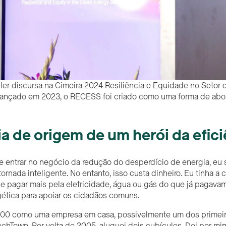
ller discursa na Cimeira 2024 Resiliência e Equidade no Setor
Lançado em 2023, o RECESS foi criado como uma forma de abord
ia de origem de um herói da efic
entrar no negócio da redução do desperdício de energia, eu sa
ornada inteligente. No entanto, isso custa dinheiro. Eu tinha a
de pagar mais pela eletricidade, água ou gás do que já pagava
gética para apoiar os cidadãos comuns.
0 como uma empresa em casa, possivelmente um dos primeir
chTown. Por volta de 2005, aluguei dois cubículos. Dei por mi