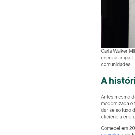
Carla Walker-Mi
energia limpa. 
comunidades.
A histór
Antes mesmo de 
modernizada e t
dar-se ao luxo 
eficiência ener
Comecei em 200
coworking
da Te