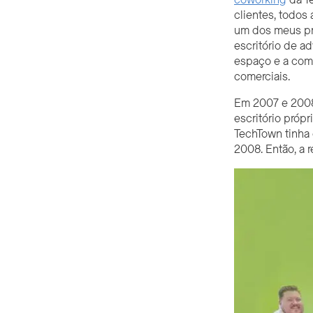
Conteúdo do artigo
clientes, todos 
um dos meus pri
Small Business Support
escritório de a
Campo de treino para
espaço e a com
retalhistas (RBC)
comerciais.
Treinar
Em 2007 e 2008,
A LOJA
escritório pró
Detroit Elevate
TechTown tinha 
Hatch Detroit
2008. Então, a 
Tech-Based Programs
Iniciar estúdio
Empreendimento 313
Estúdio Scale
Business Accelerator Fund
(BAF)
Rede de Inovação do
Acelerador da Mobilidade
(MAIN)
MedHealth
Not Sure Where to Start?