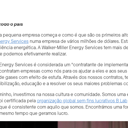
los na TechTown a uma empresa multimilionária, a empresa de 
todo o país
 pequena empresa começa e como é que são os primeiros alto
nergy Services
numa empresa de vários milhões de dólares. Es
ciência energética. A Walker-Miller Energy Services tem mais
 podemos efetivamente realizar.
 Energy Services é considerada um "contratante de implementaç
contratam empresas como nós para os ajudar a eles e aos seus c
e gases com efeito de estufa. Através dos nossos contratos, 
bilização, educação e a resolver os seus maiores problemas co
minho, investimos na nossa cultura e comunidade. Somos uma 
oi certificada pela
organização global sem fins lucrativos B Lab
o que é consistente com aquilo que somos. Encontrámos uma fo
o mesmo tempo que geramos lucro.