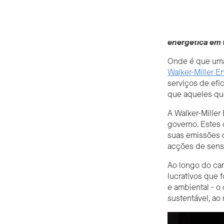
De dois cubícu
energética em 
Onde é que uma
Walker-Miller E
serviços de efi
que aqueles que
A Walker-Miller
governo. Estes 
suas emissões d
acções de sensi
Ao longo do ca
lucrativos que f
e ambiental - 
sustentável, a