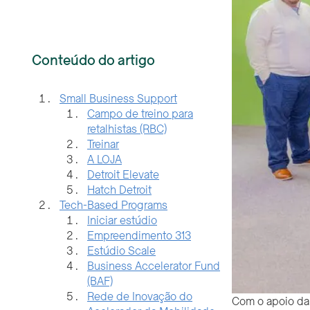
Pergunte a um
especialista
OPS+
Primeiras quintas-feiras
Coworking & Office Space
Espaço para eventos
A história de origem de um herói
da eficiência
O caminho para a recuperação
Retribuir aonde tudo começou
Construir para o futuro: O
compromisso da TechTown
com as necessidades e o
crescimento dos
empresários
A TechTown ajuda o
fundador da I'M LIT
Learning a criar uma
plataforma para materiais
didácticos
Com o apoio da 