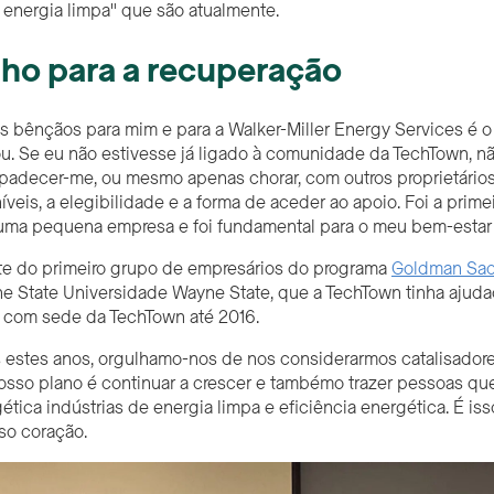
energia limpa" que são atualmente.
ho para a recuperação
 bênçãos para mim e para a Walker-Miller Energy Services é o
. Se eu não estivesse já ligado à comunidade da TechTown, não
padecer-me, ou mesmo apenas chorar, com outros proprietário
íveis, a elegibilidade e a forma de aceder ao apoio. Foi a pri
 uma pequena empresa e foi fundamental para o meu bem-estar 
rte do primeiro grupo de empresários do programa
Goldman Sac
ne State
Universidade Wayne State, que a TechTown tinha ajudado
a
com sede
da
TechTown até
2016
.
estes anos, orgulhamo-nos de nos considerarmos catalisadore
osso plano é continuar a crescer e também
o trazer pessoas qu
ética i
ndústrias de energia limpa e eficiência energética
. É is
so coração.