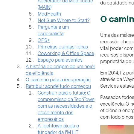
da equidade na 
O camin
Uma das maiores
recessão chegou
vital poder com
recursos dispon
proprietária de
Em 2014, fiz pa
através da Way
Services estav
Passados todos 
excelência. O n
eficiência energ
com todo o nos